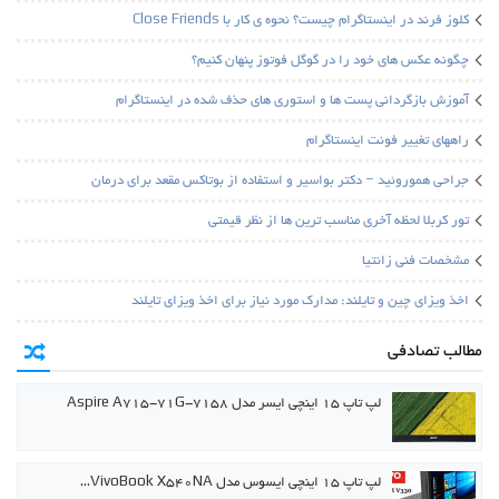
کلوز فرند در اینستاگرام چیست؟ نحوه ی کار با Close Friends
چگونه عکس های خود را در گوگل فوتوز پنهان کنیم؟
آموزش بازگردانی پست ها و استوری های حذف شده در اینستاگرام
راههای تغییر فونت اینستاگرام
جراحی هموروئید – دکتر بواسیر و استفاده از بوتاکس مقعد برای درمان
تور کربلا لحظه آخری مناسب ترین ها از نظر قیمتی
مشخصات فنی زانتیا
اخذ ویزای چین و تایلند: مدارک مورد نیاز برای اخذ ویزای تایلند
مطالب تصادفی
لپ تاپ ۱۵ اینچی ایسر مدل Aspire A715-71G-7158
لپ تاپ ۱۵ اینچی ایسوس مدل VivoBook X540NA…