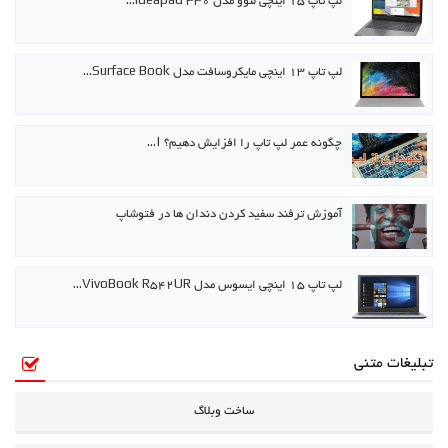
لپ تاپ ۱۵ اینچی لنوو مدل ideapad 330…
لپ تاپ ۱۳ اینچی مایکروسافت مدل Surface Book…
چگونه عمر لپ تاپ را افزایش دهیم؟ |…
آموزش ترفند سفید کردن دندان ها در فتوشاپ
لپ تاپ ۱۵ اینچی ایسوس مدل VivoBook R542UR…
تبلیغات متنی
ساخت وبلاگ