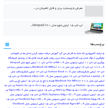
معرفی ۵ وبسایت برتر و قابل اطمینان در…
لپ تاپ ۱۵ اینچی لنوو مدل Ideapad 320…
برچسب‌ها
5 ترفند کامپیوتری که حتما به کارتان می آید
آموزش ترفند سفید کردن دندان ها در فتوشاپ
جلوگیری از هک شدن وب کم کامپیوتر
ساده ترین روش تغییر فرمت فایل ها در ویندوز
فروشگاه
یوگرین
لپ تاپ 11 اینچی ایسوس مدل E203NA - A
لپ تاپ 11 اینچی لنوو مدل Ideapad
120s - A
لپ تاپ 13 اینچی اپل مدل MacBook Air MRE82 2018 با صفحه نمایش رتینا
لپ
تاپ 13 اینچی مایکروسافت مدل Surface Book 2- D
لپ تاپ 13 اینچی مایکروسافت مدل
Surface Laptop - E
لپ تاپ 14 اینچی ایسوس مدل ZenBook UX430UA - A
لپ تاپ 15
اینچی اپل مدل MacBook Pro MR972 2018 همراه با تاچ بار
لپ تاپ 15 اینچی اچ پی مدل
Pavilion 15-cx0056wm
لپ تاپ 15 اینچی ایسر مدل Aspire A715-71G-7158
لپ تاپ 15
اینچی ایسر مدل Nitro 5 AN515-51-79DL
لپ تاپ 15 اینچی ایسوس مدل R542UN- F
لپ
تاپ 15 اینچی ایسوس مدل ROG Zephyrus GX501GI - P
لپ تاپ 15 اینچی ایسوس مدل
VivoBook K550IK- A
لپ تاپ 15 اینچی ایسوس مدل VivoBook K570UD - B
لپ تاپ 15
اینچی ایسوس مدل VivoBook R542BP - A
لپ تاپ 15 اینچی ایسوس مدل VivoBook