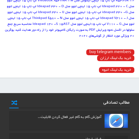
R542UR - F
لپ تاپ 15 اینچی ایسوس مدل VivoBook X540NA - M
لپ تاپ 15 اینچی لنوو
مدل Ideapad 320 - C
لپ تاپ 15 اینچی لنوو مدل Ideapad 330 - D
لپ تاپ 15 اینچی لنوو
مدل ideapad 330 -G
لپ تاپ 15 اینچی لنوو مدل Ideapad 330 - U
لپ تاپ 15 اینچی لنوو
مدل Ideapad V310 - J
لپ تاپ 15 اینچی لنوو مدل Thinkpad E580 - N
لپ تاپ 15 اینچی
لنوو مدل V110 - G
لپ تاپ 15اینچی لنوو مدل Ideapad 130 -S 15AST
محاسبه سریع جمع
سلول‏ها در اکسل
نحوه ویرایش PDF به صورت رایگان
کامپیوتر خود را از راه دور هدایت کنید
یوگرین
۲۰ ویژگی مورد انتظار از گوشی‌های ۲۰۲۰
buy telegram members
خرید بک لینک ارزان
خرید بک لینک انبوه
مطالب تصادفی
آموزش گام به گام غیر فعال کردن قابلیت…