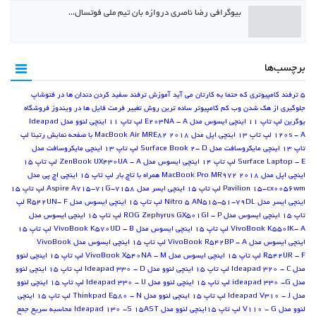
بیوگرافی رضا ناصری دروازه بان تیم ملی فوتسال…
برچسب‌ها
5 ترفند کامپیوتری که حتما به کارتان می آید
آموزش ترفند سفید کردن دندان ها در فتوشاپ
جلوگیری از هک شدن وب کم کامپیوتر
ساده ترین روش تغییر فرمت فایل ها در ویندوز
فروشگاه
یوگرین
لپ تاپ 11 اینچی ایسوس مدل E203NA - A
لپ تاپ 11 اینچی لنوو مدل Ideapad
120s - A
لپ تاپ 13 اینچی اپل مدل MacBook Air MRE82 2018 با صفحه نمایش رتینا
لپ
تاپ 13 اینچی مایکروسافت مدل Surface Book 2- D
لپ تاپ 13 اینچی مایکروسافت مدل
Surface Laptop - E
لپ تاپ 14 اینچی ایسوس مدل ZenBook UX430UA - A
لپ تاپ 15
اینچی اپل مدل MacBook Pro MR972 2018 همراه با تاچ بار
لپ تاپ 15 اینچی اچ پی مدل
Pavilion 15-cx0056wm
لپ تاپ 15 اینچی ایسر مدل Aspire A715-71G-7158
لپ تاپ 15
اینچی ایسر مدل Nitro 5 AN515-51-79DL
لپ تاپ 15 اینچی ایسوس مدل R542UN- F
لپ
تاپ 15 اینچی ایسوس مدل ROG Zephyrus GX501GI - P
لپ تاپ 15 اینچی ایسوس مدل
VivoBook K550IK- A
لپ تاپ 15 اینچی ایسوس مدل VivoBook K570UD - B
لپ تاپ 15
اینچی ایسوس مدل VivoBook R542BP - A
لپ تاپ 15 اینچی ایسوس مدل VivoBook
R542UR - F
لپ تاپ 15 اینچی ایسوس مدل VivoBook X540NA - M
لپ تاپ 15 اینچی لنوو
مدل Ideapad 320 - C
لپ تاپ 15 اینچی لنوو مدل Ideapad 330 - D
لپ تاپ 15 اینچی لنوو
مدل ideapad 330 -G
لپ تاپ 15 اینچی لنوو مدل Ideapad 330 - U
لپ تاپ 15 اینچی لنوو
مدل Ideapad V310 - J
لپ تاپ 15 اینچی لنوو مدل Thinkpad E580 - N
لپ تاپ 15 اینچی
لنوو مدل V110 - G
لپ تاپ 15اینچی لنوو مدل Ideapad 130 -S 15AST
محاسبه سریع جمع