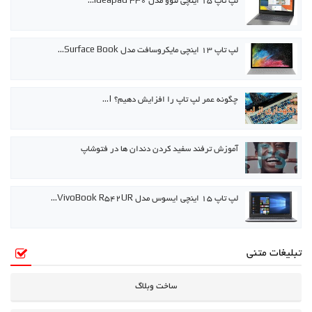
لپ تاپ ۱۵ اینچی لنوو مدل ideapad 330…
لپ تاپ ۱۳ اینچی مایکروسافت مدل Surface Book…
چگونه عمر لپ تاپ را افزایش دهیم؟ |…
آموزش ترفند سفید کردن دندان ها در فتوشاپ
لپ تاپ ۱۵ اینچی ایسوس مدل VivoBook R542UR…
تبلیغات متنی
ساخت وبلاگ