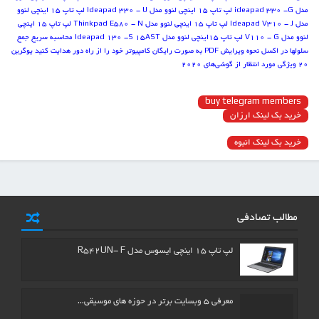
مدل ideapad 330 -G
لپ تاپ 15 اینچی لنوو مدل Ideapad 330 - U
لپ تاپ 15 اینچی لنوو
مدل Ideapad V310 - J
لپ تاپ 15 اینچی لنوو مدل Thinkpad E580 - N
لپ تاپ 15 اینچی
لنوو مدل V110 - G
لپ تاپ 15اینچی لنوو مدل Ideapad 130 -S 15AST
محاسبه سریع جمع
سلول‏ها در اکسل
نحوه ویرایش PDF به صورت رایگان
کامپیوتر خود را از راه دور هدایت کنید
یوگرین
۲۰ ویژگی مورد انتظار از گوشی‌های ۲۰۲۰
buy telegram members
خرید بک لینک ارزان
خرید بک لینک انبوه
مطالب تصادفی
لپ تاپ ۱۵ اینچی ایسوس مدل R542UN- F
معرفی ۵ وبسایت برتر در حوزه های موسیقی…