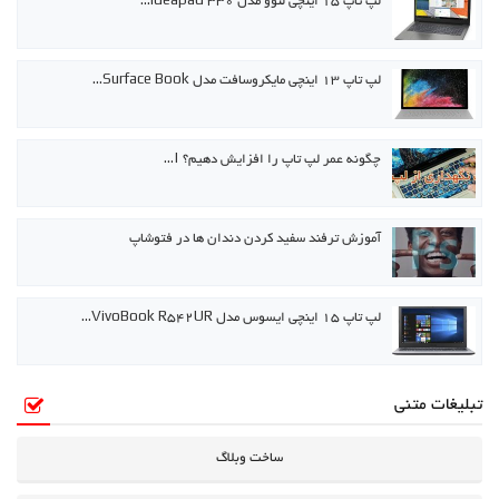
لپ تاپ ۱۵ اینچی لنوو مدل ideapad 330…
لپ تاپ ۱۳ اینچی مایکروسافت مدل Surface Book…
چگونه عمر لپ تاپ را افزایش دهیم؟ |…
آموزش ترفند سفید کردن دندان ها در فتوشاپ
لپ تاپ ۱۵ اینچی ایسوس مدل VivoBook R542UR…
تبلیغات متنی
ساخت وبلاگ