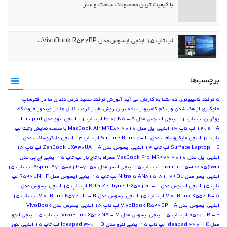
با کیفیت ترین محصولات ساخت و ساز
لپ تاپ ۱۵ اینچی ایسوس مدل VivoBook R542BP…
برچسب‌ها
5 ترفند کامپیوتری که حتما به کارتان می آید
آموزش ترفند سفید کردن دندان ها در فتوشاپ
جلوگیری از هک شدن وب کم کامپیوتر
ساده ترین روش تغییر فرمت فایل ها در ویندوز
فروشگاه
یوگرین
لپ تاپ 11 اینچی ایسوس مدل E203NA - A
لپ تاپ 11 اینچی لنوو مدل Ideapad
120s - A
لپ تاپ 13 اینچی اپل مدل MacBook Air MRE82 2018 با صفحه نمایش رتینا
لپ
تاپ 13 اینچی مایکروسافت مدل Surface Book 2- D
لپ تاپ 13 اینچی مایکروسافت مدل
Surface Laptop - E
لپ تاپ 14 اینچی ایسوس مدل ZenBook UX430UA - A
لپ تاپ 15
اینچی اپل مدل MacBook Pro MR972 2018 همراه با تاچ بار
لپ تاپ 15 اینچی اچ پی مدل
Pavilion 15-cx0056wm
لپ تاپ 15 اینچی ایسر مدل Aspire A715-71G-7158
لپ تاپ 15
اینچی ایسر مدل Nitro 5 AN515-51-79DL
لپ تاپ 15 اینچی ایسوس مدل R542UN- F
لپ
تاپ 15 اینچی ایسوس مدل ROG Zephyrus GX501GI - P
لپ تاپ 15 اینچی ایسوس مدل
VivoBook K550IK- A
لپ تاپ 15 اینچی ایسوس مدل VivoBook K570UD - B
لپ تاپ 15
اینچی ایسوس مدل VivoBook R542BP - A
لپ تاپ 15 اینچی ایسوس مدل VivoBook
R542UR - F
لپ تاپ 15 اینچی ایسوس مدل VivoBook X540NA - M
لپ تاپ 15 اینچی لنوو
مدل Ideapad 320 - C
لپ تاپ 15 اینچی لنوو مدل Ideapad 330 - D
لپ تاپ 15 اینچی لنوو