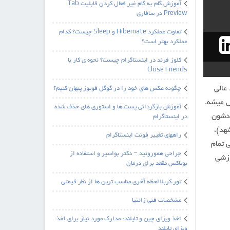
آموزش گام به گام غیر فعال کردن قابلیت Tab
Preview در سافاری
تفاوت عملکرد Hibernate و Sleep چیست؟ کدام
عملکرد بهتر است؟
کلوز فرند در اینستاگرام چیست؟ نحوه ی کار با
Close Friends
عالی
چگونه عکس های خود را در گوگل فوتوز پنهان کنیم؟
س میشه.
آموزش بازگردانی پست ها و استوری های حذف شده
 خودشون
در اینستاگرام
هد)،
راههای تغییر فونت اینستاگرام
 تمام
جراحی هموروئید – دکتر بواسیر و استفاده از
 آموزشی
بوتاکس مقعد برای درمان
تور کربلا لحظه آخری مناسب ترین ها از نظر قیمتی
مشخصات فنی زانتیا
اخذ ویزای چین و تایلند: مدارک مورد نیاز برای اخذ
ویزای تایلند