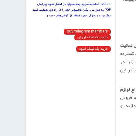
15AST
محاسبه سریع جمع سلول‏ها در اکسل
نحوه ویرایش
PDF به صورت رایگان
کامپیوتر خود را از راه دور هدایت کنید
یوگرین
۲۰ ویژگی مورد انتظار از گوشی‌های ۲۰۲۰
buy telegram members
خرید بک لینک ارزان
ال فعالیت
خرید بک لینک انبوه
 گسترده
زیرا در
. در این
ع لوازم
به فروش
ازید. و