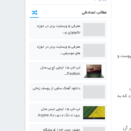
مطالب تصادفی
معرفی ۵ وبسایت برتر در حوزه
تکنولوژی و…
معرفی ۵ وبسایت برتر در حوزه
های موسیقی…
پوست و
لپ تاپ ۱۵ اینچی اچ پی مدل
Pavilion…
خش
دانلود آهنگ سلفی از یوسف زمانی
د که به
لپ تاپ ۱۵ اینچی ایسر مدل
Aspire A715-71G-7158
اره بر آن
حضور جدی ۴+۱ فروشگاه