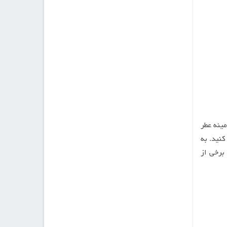
مینه عطر
نید. به
 برخی از