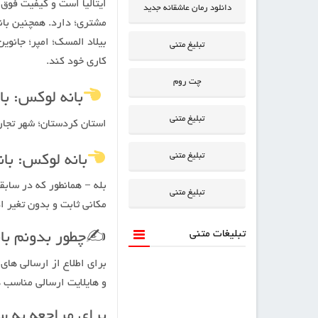
ایتالیا است و کیفیت فوق
دانلود رمان عاشقانه جدید
مشتری؛ دارد. همچنین بانه
بیلاد المسک؛ امپر؛ جانو
تبلیغ متنی
کاری خود کند.
چت روم
بانه لوکس: 
تبلیغ متنی
استان کردستان؛ شهر تجاری
تبلیغ متنی
بانه لوکس: ب
بله – همانطور که در سا
تبلیغ متنی
مکانی ثابت و بدون تغیر 
تبلیغات متنی
✍️چطور بدونم با
و هایلایت ارسالی مناسب 
برای مراجعه به س