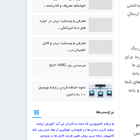
 بهداشتی
خوشنام، معروف و قدرتمند…
 مشتری و حسن خلق با مشتریان کما اینکه تا الان بر این رویه بوده است. ۳- ارسال
معرفی ۵ وبسایت برتر در حوزه
های دندانپزشکی…
معرفی ۵ وبسایت برتر و قابل
س یک
اطمینان در…
ید برای
عای ما
مرسدس بنز g63 AMG
انه
های شما
نحوه اضافه کردن رایانه ویندوز
 بانه
۱۰ به دامین
برچسب‌ها
مو
5 ترفند کامپیوتری که حتما به کارتان می آید
آموزش ترفند
سفید کردن دندان ها در فتوشاپ
جلوگیری از هک شدن وب کم
انس
کامپیوتر
ساده ترین روش تغییر فرمت فایل ها در ویندوز