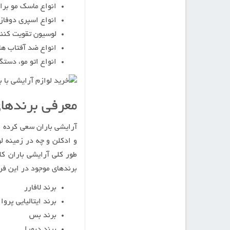
انواع ماسک مو بر
انواع اسپری دوفاز
لوسیون تقویت کنند
انواع ضد آفتاب ها
انواع اتو مو، دستگ
معرفی برندهای
آرایشی باران سعی کرده ان
و ادکلن و چه در زمینه ل
طور کلی آرایشی باران کلی
برندهای موجود در این فرو
برند لافارر
برند ایتالیایی پروا prova
برند بس
برند دبورا