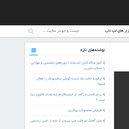
زار های لپ تاپ
نوشته‌های تازه
آموزشگاه کیان اندیشه | دوره‌های تخصصی و مهارتی
با اساتید مجرب
چگونه حالت تک دست گوشی سامسونگ را فعال
کنیم؟
برای کسب درآمد از اینستاگرام چه تعداد فالوور نیاز
است ؟
فروش محصولات یوگرین
متن آهنگ تو قلب منی بیرون از تنم از امین رستمی