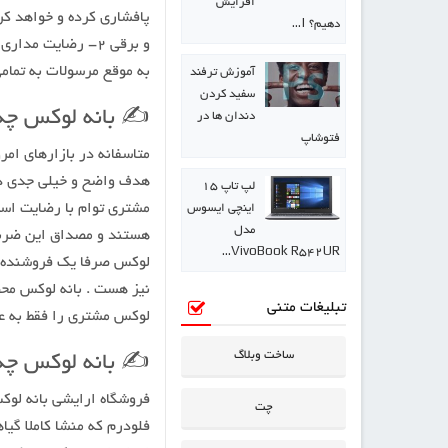
افزایش
دهیم؟ |…
به موقع مرسولات به تمام
آموزش ترفند
سفید کردن
✍️ بانه لوکس چه
دندان ها در
فتوشاپ
متاسفانه در بازارهای ام
هدف واضح و خیلی جدی دا
لپ تاپ ۱۵
اینچی ایسوس
مدل
هستند و مصداق این ضرب 
VivoBook R542UR…
لوکس صرفا یک فروشنده نی
نیز هست . بانه لوکس محص
تبلیغات متنی
لوکس مشتری را فقط به عن
ساخت وبلاگ
✍️ بانه لوکس چه 
فروشگاه ارایشی بانه لوک
چت
فلودرم که منشا کاملا گی