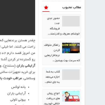
مطالب محبوب
حضور جدی
۴+۱
فروشگاه
خوشنام، معروف و قدرتمند…
چقدر هستن برندهایی که د
راهکار متوقف
راحت می کنند، اما خیلی 
کردن
نرم‌افزارهایی
رو گسترده تر کردن آشنا 
که سرعت بوت ویندوز…
آرایشی باران
(سنندج)، و 
كتاب به شما
برای خرید تجهیزات سالنی
اجازه می‌دهد
وسلامتی،
مراقب خودت ب
به جای تمام…
بانه لوکس
آرایشی باران
انواع روش
های دریافت
بیوتی لاولی
خلافی خودرو/