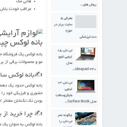
هانی مگ
روش های…
مراقب خودت باش
معرفی ۵
سایت برتر در
حوزه
دندانپزشکی
بانه لوکس چ
لپ تاپ ۱۵
بانه لوکس یک فروشگاه ح
اینچی لنوو
مو و محصولات برقی از برن
مدل
ideapad 330…
✍️بانه لوکس ساب
لپ تاپ ۱۳
اینچی
حضوری و فیزیکی خود را در
مایکروسافت
بودن تک تک‌شان مفتخر ا
مدل Surface Book…
✍️ چرا خرید از ب
چگونه عمر
لپ تاپ را