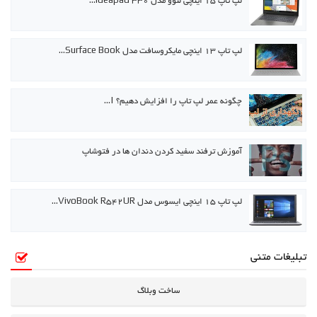
لپ تاپ ۱۵ اینچی لنوو مدل ideapad 330…
لپ تاپ ۱۳ اینچی مایکروسافت مدل Surface Book…
چگونه عمر لپ تاپ را افزایش دهیم؟ |…
آموزش ترفند سفید کردن دندان ها در فتوشاپ
لپ تاپ ۱۵ اینچی ایسوس مدل VivoBook R542UR…
تبلیغات متنی
ساخت وبلاگ