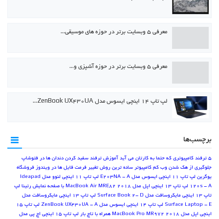
معرفی ۵ وبسایت برتر در حوزه های موسیقی…
معرفی ۵ وبسایت برتر در حوزه آشپزی و…
لپ تاپ ۱۴ اینچی ایسوس مدل ZenBook UX430UA…
برچسب‌ها
5 ترفند کامپیوتری که حتما به کارتان می آید
آموزش ترفند سفید کردن دندان ها در فتوشاپ
جلوگیری از هک شدن وب کم کامپیوتر
ساده ترین روش تغییر فرمت فایل ها در ویندوز
فروشگاه
یوگرین
لپ تاپ 11 اینچی ایسوس مدل E203NA - A
لپ تاپ 11 اینچی لنوو مدل Ideapad
120s - A
لپ تاپ 13 اینچی اپل مدل MacBook Air MRE82 2018 با صفحه نمایش رتینا
لپ
تاپ 13 اینچی مایکروسافت مدل Surface Book 2- D
لپ تاپ 13 اینچی مایکروسافت مدل
Surface Laptop - E
لپ تاپ 14 اینچی ایسوس مدل ZenBook UX430UA - A
لپ تاپ 15
اینچی اپل مدل MacBook Pro MR972 2018 همراه با تاچ بار
لپ تاپ 15 اینچی اچ پی مدل