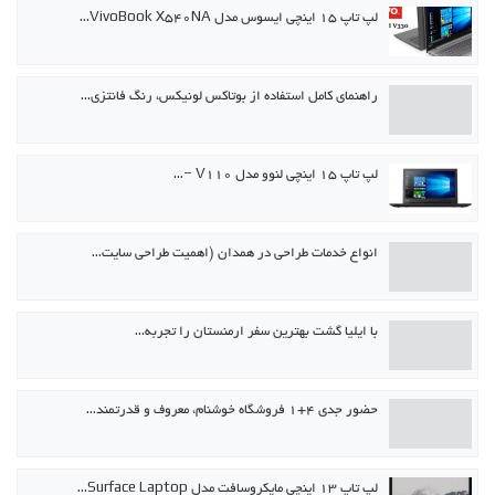
لپ تاپ ۱۵ اینچی ایسوس مدل VivoBook X540NA…
راهنمای کامل استفاده از بوتاکس لونیکس، رنگ فانتزی…
لپ تاپ ۱۵ اینچی لنوو مدل V110 –…
انواع خدمات طراحی در همدان (اهمیت طراحی سایت…
با ایلیا گشت بهترین سفر ارمنستان را تجربه…
حضور جدی ۴+۱ فروشگاه خوشنام، معروف و قدرتمند…
لپ تاپ ۱۳ اینچی مایکروسافت مدل Surface Laptop…