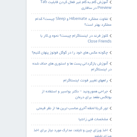
آموزش گام به گام غیر فعال کردن قابلیت Tab
Preview در سافاری
تفاوت عملکرد Hibernate و Sleep چیست؟ کدام
عملکرد بهتر است؟
کلوز فرند در اینستاگرام چیست؟ نحوه ی کار با
Close Friends
چگونه عکس های خود را در گوگل فوتوز پنهان کنیم؟
آموزش بازگردانی پست ها و استوری های حذف شده
در اینستاگرام
راههای تغییر فونت اینستاگرام
جراحی هموروئید – دکتر بواسیر و استفاده از
بوتاکس مقعد برای درمان
تور کربلا لحظه آخری مناسب ترین ها از نظر قیمتی
مشخصات فنی زانتیا
اخذ ویزای چین و تایلند: مدارک مورد نیاز برای اخذ
ویزای تایلند