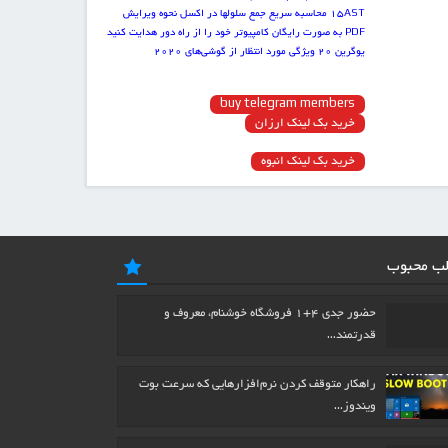
15AST
محاسبه سریع جمع سلول‏ها در اکسل
نحوه ویرایش
PDF به صورت رایگان
کامپیوتر خود را از راه دور هدایت کنید
یوگرین
۲۰ ویژگی مورد انتظار از گوشی‌های ۲۰۲۰
buy telegram members
خرید بک لینک ارزان
خرید بک لینک انبوه
لب محبوب
حضور جدی ۴+۱ فروشگاه خوشنام، معروف و
قدرتمند…
راهکار متوقف کردن نرم‌افزارهایی که سرعت بوت
ویندوز…