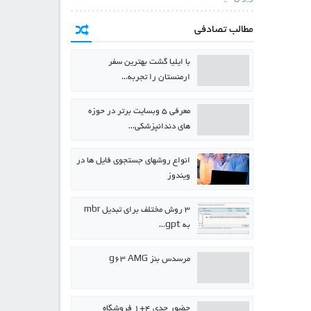
مطالب تصادفی
با ایلیا گشت بهترین سفر
ارمنستان را تجربه…
معرفی ۵ وبسایت برتر در حوزه
های دندانپزشکی…
انواع روشهای جستجوی فایل ها در
ویندوز
۳ روش مختلف برای تبدیل mbr
به gpt…
مرسدس بنز g63 AMG
حضور جدی ۴+۱ فروشگاه