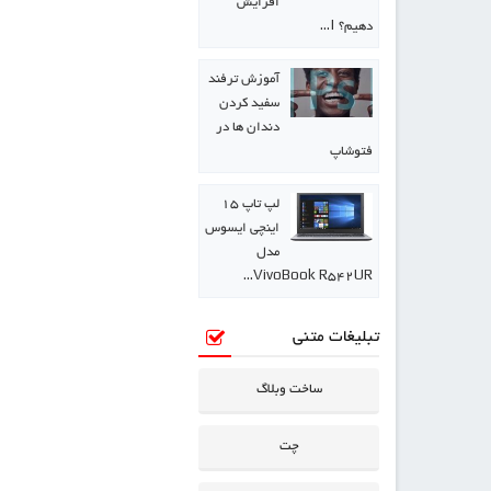
افزایش
دهیم؟ |…
آموزش ترفند
سفید کردن
دندان ها در
فتوشاپ
لپ تاپ ۱۵
اینچی ایسوس
مدل
VivoBook R542UR…
تبلیغات متنی
ساخت وبلاگ
چت