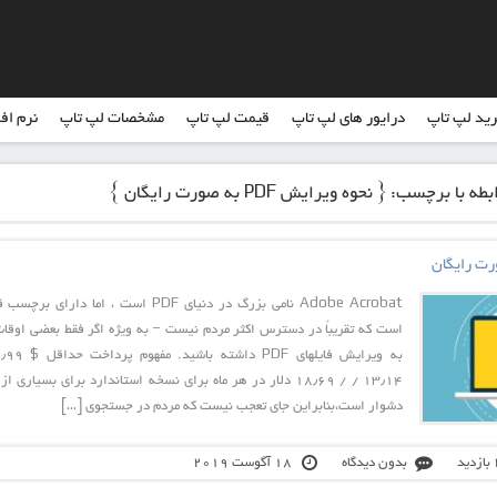
ید لپ تاپ
درایور های لپ تاپ
قیمت لپ تاپ
مشخصات لپ تاپ
نرم اف
برچسب: { نحوه ویرایش PDF به صورت رایگان }
Adobe Acrobat نامی بزرگ در دنیای PDF است ، اما دارای ب
است که تقریباً در دسترس اکثر مردم نیست – به ویژه اگر فقط بعضی اوقات
۱۳٫۱۴ / / ۱۸٫۶۹ دلار در هر ماه برای نسخه استاندارد برای بسیاری ا
دشوار است،بنابراین جای تعجب نیست که مردم در جستجوی […]
د
بدون دیدگاه
18 آگوست 2019