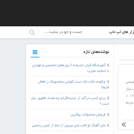
زار های لپ تاپ
نوشته‌های تازه
آموزشگاه کیان اندیشه | دوره‌های تخصصی و مهارتی
با اساتید مجرب
چگونه حالت تک دست گوشی سامسونگ را فعال
رچسب قیمتی
کنیم؟
 نیاز
به ویرایش فایلهای PDF داشته باشید. مفهوم پرداخت حداقل $ ۱۲٫۹۹ /
برای کسب درآمد از اینستاگرام چه تعداد فالوور نیاز
ز مردم
است ؟
فروش محصولات یوگرین
متن آهنگ تو قلب منی بیرون از تنم از امین رستمی