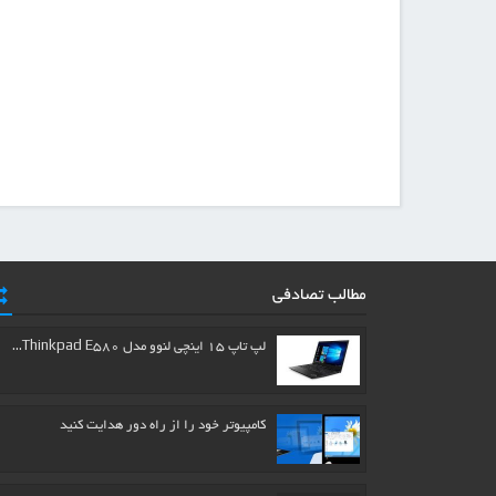
مطالب تصادفی
لپ تاپ ۱۵ اینچی لنوو مدل Thinkpad E580…
کامپیوتر خود را از راه دور هدایت کنید