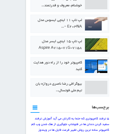
خوشنام، معروف و قدرتمند…
لپ تاپ ۱۱ اینچی ایسوس مدل
E203NA –…
لپ تاپ ۱۵ اینچی ایسر مدل
Aspire A715-71G-7158
کامپیوتر خود را از راه دور هدایت
کنید
بیوگرافی رضا ناصری دروازه بان
تیم ملی فوتسال…
برچسب‌ها
5 ترفند کامپیوتری که حتما به کارتان می آید
آموزش ترفند
سفید کردن دندان ها در فتوشاپ
جلوگیری از هک شدن وب کم
کامپیوتر
ساده ترین روش تغییر فرمت فایل ها در ویندوز