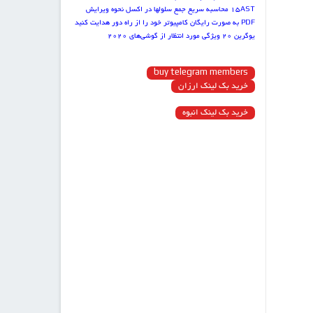
15AST
محاسبه سریع جمع سلول‏ها در اکسل
نحوه ویرایش
PDF به صورت رایگان
کامپیوتر خود را از راه دور هدایت کنید
یوگرین
۲۰ ویژگی مورد انتظار از گوشی‌های ۲۰۲۰
buy telegram members
خرید بک لینک ارزان
خرید بک لینک انبوه