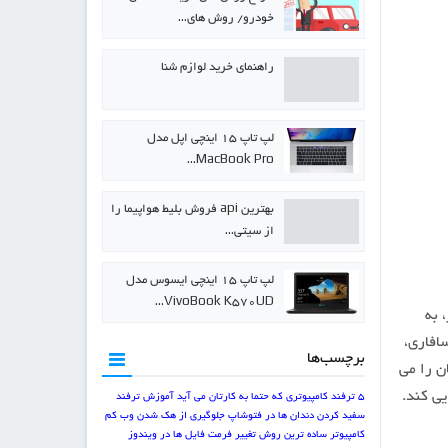
خودرو/ روش های…
راهنمای خرید لوازم شنا
لپ تاپ ۱۵ اینچی اپل مدل
MacBook Pro…
بهترین api فروش بلیط هواپیما را
از سیتی…
لپ تاپ ۱۵ اینچی ایسوس مدل
VivoBook K570UD…
 به
افاری،
برچسب‌ها
tab ، به کاربر این امکان را می
یی کند.
5 ترفند کامپیوتری که حتما به کارتان می آید
آموزش ترفند
سفید کردن دندان ها در فتوشاپ
جلوگیری از هک شدن وب کم
کامپیوتر
ساده ترین روش تغییر فرمت فایل ها در ویندوز