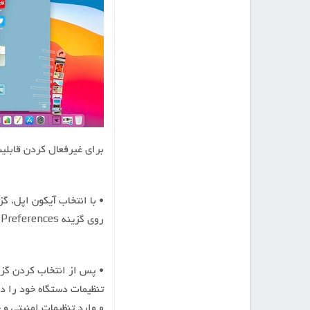
برای غیرفعال کردن قابلیت tab preview در مرورگر سافاری، ابتدا وارد تنظیما
• با انتخاب آیکون اپل، گ
روی گزینه System Preferences کلیک کنید تا وارد تنظیمات دستگاه خود شوید.
و وارد تنظیمات امنیتی و