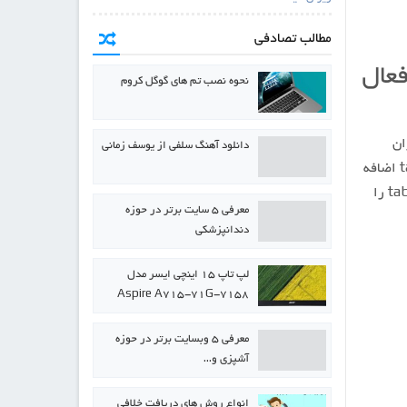
مطالب تصادفی
غیرفعال
نحوه نصب تم های گوگل کروم
ان
دانلود آهنگ سلفی از یوسف زمانی
بسیار زیادی هم دارد. این مرورگر در هر به روز رسانی خود، ویژگی های جدیدی را مانند tab preview اضافه
می کند که به مخاطبان امکان استفاده راحت تر از مرورگر را می دهد. برخی از افراد ویژگی tab preview را
معرفی ۵ سایت برتر در حوزه
دندانپزشکی
لپ تاپ ۱۵ اینچی ایسر مدل
Aspire A715-71G-7158
معرفی ۵ وبسایت برتر در حوزه
آشپزی و…
انواع روش های دریافت خلافی