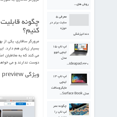
روش های…
معرفی ۵
سایت برتر در
حوزه
کنیم؟
دندانپزشکی
مرورگر سافاری، یکی از ب
لپ تاپ ۱۵
اینچی لنوو
مدل
دوست ندارند و می خواهند
ideapad 330…
ویژگی tab preview در مرورگر سافاری چیست؟
لپ تاپ ۱۳
اینچی
مایکروسافت
مدل Surface Book…
چگونه عمر
لپ تاپ را