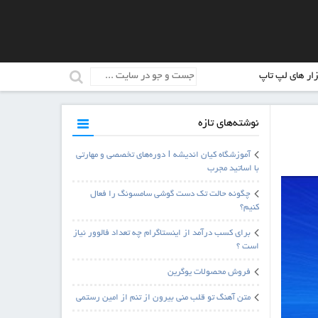
زار های لپ تاپ
نوشته‌های تازه
آموزشگاه کیان اندیشه | دوره‌های تخصصی و مهارتی
با اساتید مجرب
چگونه حالت تک دست گوشی سامسونگ را فعال
کنیم؟
برای کسب درآمد از اینستاگرام چه تعداد فالوور نیاز
است ؟
فروش محصولات یوگرین
متن آهنگ تو قلب منی بیرون از تنم از امین رستمی