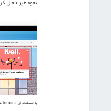
نحوه غیر فعال کردن قابلیت preview
با استفاده از terminal می توانید قابلیت tab preview در سافاری را غیرفعال کنید