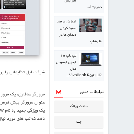
افزایش
دهیم؟ |…
آموزش ترفند
سفید کردن
دندان ها در
فتوشاپ
لپ تاپ ۱۵
اینچی ایسوس
مدل
شرکت اپل تنظیماتی را برای غیرفعال کردن
VivoBook R542UR…
تبلیغات متنی
مرورگر سافاری، یک مرورگ
عنوان مرورگر پیش فرض ب
ساخت وبلاگ
دهد که تب های مورد نیاز 
چت